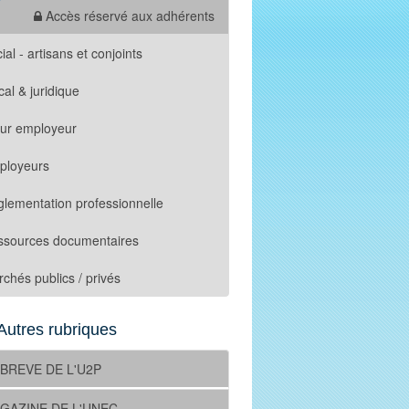
Accès réservé aux adhérents
ial - artisans et conjoints
cal & juridique
tur employeur
ployeurs
lementation professionnelle
ssources documentaires
chés publics / privés
Autres rubriques
 BREVE DE L'U2P
GAZINE DE L'UNEC