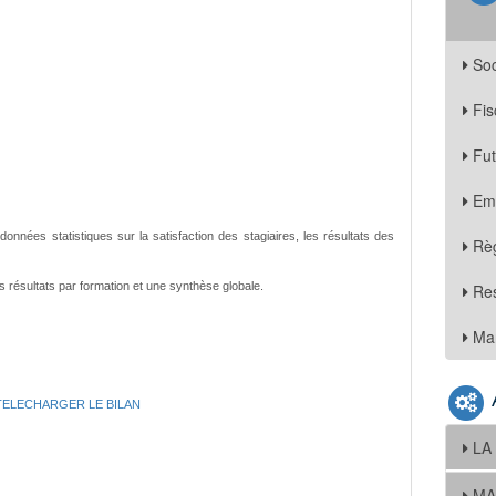
Soc
Fis
Fu
Em
onnées statistiques sur la satisfaction des stagiaires, les résultats des
Règ
résultats par formation et une synthèse globale.
Re
Mar
TELECHARGER LE BILAN
LA
MA