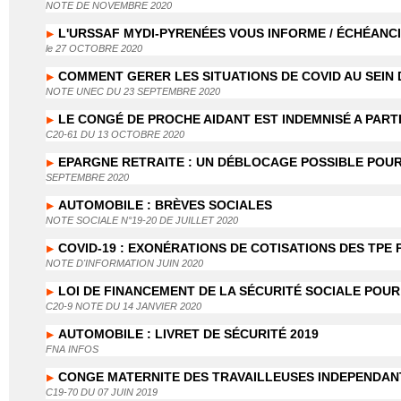
NOTE DE NOVEMBRE 2020
L'URSSAF MYDI-PYRENÉES VOUS INFORME / ÉCHÉANC
le 27 OCTOBRE 2020
COMMENT GERER LES SITUATIONS DE COVID AU SEIN
NOTE UNEC DU 23 SEPTEMBRE 2020
LE CONGÉ DE PROCHE AIDANT EST INDEMNISÉ A PART
C20-61 DU 13 OCTOBRE 2020
EPARGNE RETRAITE : UN DÉBLOCAGE POSSIBLE POUR
SEPTEMBRE 2020
AUTOMOBILE : BRÈVES SOCIALES
NOTE SOCIALE N°19-20 DE JUILLET 2020
COVID-19 : EXONÉRATIONS DE COTISATIONS DES TPE 
NOTE D'INFORMATION JUIN 2020
LOI DE FINANCEMENT DE LA SÉCURITÉ SOCIALE POUR
C20-9 NOTE DU 14 JANVIER 2020
AUTOMOBILE : LIVRET DE SÉCURITÉ 2019
FNA INFOS
CONGE MATERNITE DES TRAVAILLEUSES INDEPENDAN
C19-70 DU 07 JUIN 2019