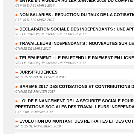
ENTRE EN VIGUEUR AU 1ER JANVIER 2018 DU COMPTE
C17-48 DU 23 MARS 2017
NON SALARIES : REDUCTION DU TAUX DE LA COTISATI
C17-49 DU 20 MARS 2017
DECLARATION SOCIALE DES INDEPENDANTS : UNE A
VEILLE JURIDIQUE CNAMS DE FEVRIER 2017
TRAVAILLEURS INDEPENDANTS : NOUVEAUTES SUR LE
CNAMS DE MARS 2017
TELEPAIEMENT : LE RSI ETEND LE PAIEMENT EN LIGN
VEILLE JURIDIQUE CNAMS DE FEVRIER 2017
JURISPRUDENCES
INFO 15 N°233 DE FEVRIER 2017
BAREME 2017 DES COTISATIONS ET CONTRIBUTIONS 
CNAMS DE JANVIER 2017
LOI DE FINANCEMENT DE LA SECURITE SOCIALE POUR 
PRESTATIONS SOCIALES DES TRAVAILLEURS INDEPEND
C17-7 du 03 Janvier 2017
EVOLUTION DU MONTANT DES RETRAITES ET DES COT
INFO 15 DE NOVEMBRE 2016