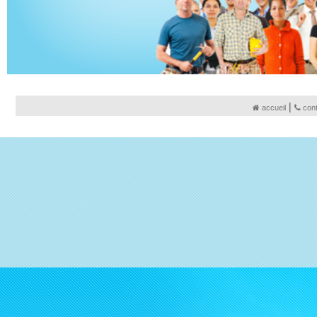
|
accueil
con