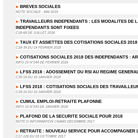
BREVES SOCIALES
NOTE SOCIALE - MAI 2019
TRAVAILLEURS INDEPENDANTS : LES MODALITES DE 
INDEPENDANTS SONT FIXEES
C18-68 DE JUILLET 2018
TAUX ET ASSIETTES DES COTISATIONS SOCIALES 201
C18-39 DU 14 FEVRIER 2018
COTISATIONS SOCIALES 2018 DES INDEPENDANTS : 
INFO 15 N°244 DE FEVRIER 2018
LFSS 2018 : ADOSSEMENT DU RSI AU REGIME GENERA
C18-19 DU 16 JANVIER 2018
LFSS 2018 : COTISATIONS SOCIALES DES TRAVAILLE
C18-16 DU 10 JANVIER 2018
CUMUL EMPLOI-RETRAITE PLAFONNE
INFO 15 N°243 DE JANVIER 2018
PLAFOND DE LA SECURITE SOCIALE POUR 2018
NOTE D INFORMATION CNAMS DECEMBRE 2017
RETRAITE : NOUVEAU SERVICE POUR ACCOMPAGNER 
C17-126 DU 03 OCTOBRE 2017