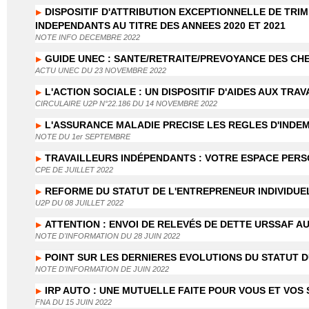
DISPOSITIF D'ATTRIBUTION EXCEPTIONNELLE DE TRI
INDEPENDANTS AU TITRE DES ANNEES 2020 ET 2021
NOTE INFO DECEMBRE 2022
GUIDE UNEC : SANTE/RETRAITE/PREVOYANCE DES CH
ACTU UNEC DU 23 NOVEMBRE 2022
L'ACTION SOCIALE : UN DISPOSITIF D'AIDES AUX TRA
CIRCULAIRE U2P N°22.186 DU 14 NOVEMBRE 2022
L'ASSURANCE MALADIE PRECISE LES REGLES D'INDE
NOTE DU 1er SEPTEMBRE
TRAVAILLEURS INDÉPENDANTS : VOTRE ESPACE PERS
CPE DE JUILLET 2022
REFORME DU STATUT DE L'ENTREPRENEUR INDIVIDUE
U2P DU 08 JUILLET 2022
ATTENTION : ENVOI DE RELEVÉS DE DETTE URSSAF 
NOTE D'INFORMATION DU 28 JUIN 2022
POINT SUR LES DERNIERES EVOLUTIONS DU STATUT D
NOTE D'INFORMATION DE JUIN 2022
IRP AUTO : UNE MUTUELLE FAITE POUR VOUS ET VOS 
FNA DU 15 JUIN 2022