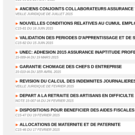
ANCIENS CONJOINTS COLLABORATEURS ASSURANCE V
VEILLE JURIDIQUE DE JUILLET 2015
NOUVELLES CONDITIONS RELATIVES AU CUMUL EMPLO
C15-81 DU 16 JUIN 2015
VALIDATION DES PERIODES D'APPRENTISSAGE ET DE S
C15-82 DU 15 JUIN 2015
UNEC: ADHESION 2015 ASSURANCE INAPTITUDE PROF
15-009-IA DU 19 MARS 2015
GARANTIE CHOMAGE DES CHEFS D ENTREPRISE
15-010-IA DU 1ER AVRIL 2015
REVISION DU CALCUL DES INDEMNITES JOURNALIERE
VEILLE JURIDIQUE DE FEVRIER 2015
DEPART A LA RETRAITE DES ARTISANS EN DIFFICULTE
NOTE 15-007-IA DU 24 FEVRIER 2015
DISPOSITIONS POUR BENEFICIER DES AIDES FISCAL
C15-47 DU 19 FEVRIER 2015
ALLOCATIONS DE MATERNITE ET DE PATERNITE
C15-46 DU 17 FEVRIER 2015