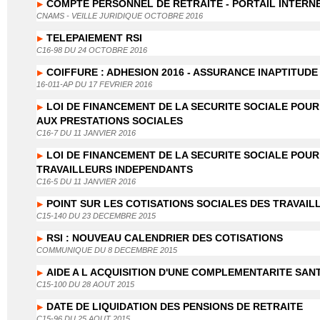
COMPTE PERSONNEL DE RETRAITE - PORTAIL INTERN
CNAMS - VEILLE JURIDIQUE OCTOBRE 2016
TELEPAIEMENT RSI
C16-98 DU 24 OCTOBRE 2016
COIFFURE : ADHESION 2016 - ASSURANCE INAPTITUD
16-011-AP DU 17 FEVRIER 2016
LOI DE FINANCEMENT DE LA SECURITE SOCIALE POUR 
AUX PRESTATIONS SOCIALES
C16-7 DU 11 JANVIER 2016
LOI DE FINANCEMENT DE LA SECURITE SOCIALE POUR 
TRAVAILLEURS INDEPENDANTS
C16-5 DU 11 JANVIER 2016
POINT SUR LES COTISATIONS SOCIALES DES TRAVAIL
C15-140 DU 23 DECEMBRE 2015
RSI : NOUVEAU CALENDRIER DES COTISATIONS
COMMUNIQUE DU 8 DECEMBRE 2015
AIDE A L ACQUISITION D'UNE COMPLEMENTARITE SANT
C15-100 DU 28 AOUT 2015
DATE DE LIQUIDATION DES PENSIONS DE RETRAITE
C15-96 DU 25 AOUT 2015