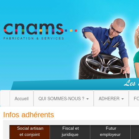
Accueil
QUI SOMMES-NOUS ?
ADHERER
F
Infos adhérents
Social artisan
Fiscal et
Futur
et conjoint
juridique
employeur