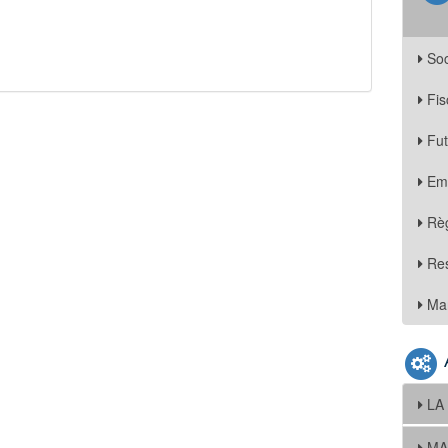
Soc
Fis
Fu
Em
Règ
Re
Mar
LA
MA