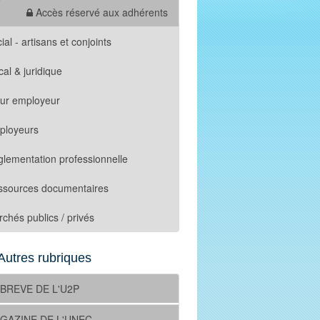
Accès réservé aux adhérents
ial - artisans et conjoints
cal & juridique
tur employeur
ployeurs
lementation professionnelle
ssources documentaires
chés publics / privés
Autres rubriques
 BREVE DE L'U2P
GAZINE DE L'UNEC