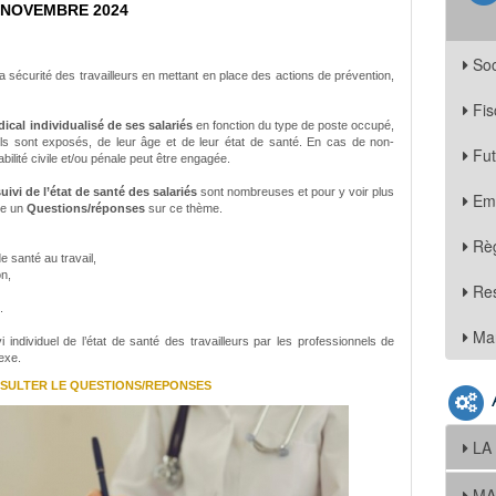
 NOVEMBRE 2024
Soc
 la sécurité des travailleurs en mettant en place des actions de prévention,
Fis
ical individualisé de ses salariés
en fonction du type de poste occupé,
ils sont exposés, de leur âge et de leur état de santé. En cas de non-
Fu
ilité civile et/ou pénale peut être engagée.
uivi de l’état de santé des salariés
sont nombreuses et pour y voir plus
Em
gne un
Questions/réponses
sur ce thème.
Règ
 santé au travail,
on,
Re
s.
Mar
i individuel de l’état de santé des travailleurs par les professionnels de
exe.
SULTER LE QUESTIONS/REPONSES
LA
MA