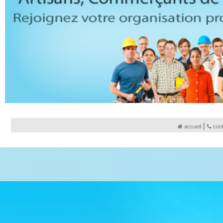
|
accueil
con