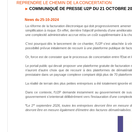
REPRENDRE LE CHEMIN DE LA CONCERTATION
COMMUNIQUÉ DE PRESSE U2P DU 21 OCTOBRE 20
News du 25-10-2024
La réforme de la facturation électronique qui doit progressivement amene
simplification à risque. En effet, derrière l’objectif prétendu d’une amélior
une complexité administrative accrue et/ou un coût supplémentaire à la ch
C’est pourquoi dès le lancement de ce chantier, l’U2P s’est attachée à vérif
possibilité prévue initialement de recourir à une plateforme publique de factur
Or, force est de constater que le processus de concertation entre l’Etat et 
Le portail public qui devait proposer une plateforme gratuite de facturation
n’auront d’autre choix que de recourir à des plateformes de dématérial
prestataire dans un paysage complexe comptant déjà plus de 70 plateformes d
La réalité de terrain des plus petites entreprises a été totalement ignorée et
Dans ce contexte, l’U2P demande instamment au gouvernement de suspend
gouvernement s’orienterait délibérément vers l’instauration d’une complexité
er
*
Le 1
septembre 2026, toutes les entreprises devront être en mesure de
devront être en mesure également d’émettre des factures dématérialisées.