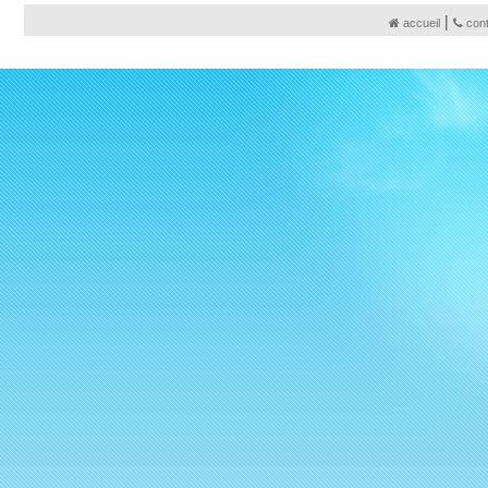
|
accueil
con