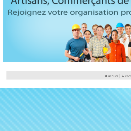
|
accueil
con