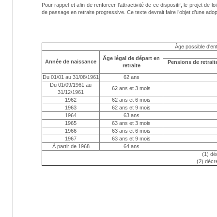
Pour rappel et afin de renforcer l’attractivité de ce dispositif, le projet de l
de passage en retraite progressive. Ce texte devrait faire l’objet d’une adop
Âge possible d'ent
Âge légal de départ en
Année de naissance
Pensions de retrait
retraite
Du 01/01 au 31/08/1961
62 ans
Du 01/09/1961 au
62 ans et 3 mois
31/12/1961
1962
62 ans et 6 mois
1963
62 ans et 9 mois
1964
63 ans
1965
63 ans et 3 mois
1966
63 ans et 6 mois
1967
63 ans et 9 mois
À partir de 1968
64 ans
(1) dé
(2) décr