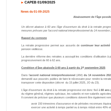
CAPEB 01/09/2025
News du 01-09-2025
Abaissement de l’âge possible
Un décret abaisse à 60 ans l'âge d'ouverture du droit à la retraite progr
mesures prévues par l'accord national interprofessionnel du 14 novembre 
Rappel du contexte
La retraite progressive permet aux assurés de
continuer leur activit
pension vieillesse.
La dernière réforme des retraites a assoupli les conditions d’utilisation à p
progressivement de 60 à 62 ans.
er
Condition d'âge abaissée à 60 ans à partir du 1
septembre 2025
Dans l’
accord national interprofessionnel
(ANI)
du 14 novembre 202
demandé aux pouvoirs publics de faire le nécessaire pour rendre la retraite
transposer cette disposition (décret du 15 juillet 2025, JO du 23).
L'âge d’ouverture du droit à la retraite progressive est donc fixé à
60 ans
p
du régime général, régimes spéciaux, les salariés et non-salariés agricoles 
Il convient de préciser que plusieurs conditions doivent être également remp
avoir 150 trimestres d’assurance et de périodes reconnues équival
exercer une activité à temps partiel ou à temps réduit entre 40% e