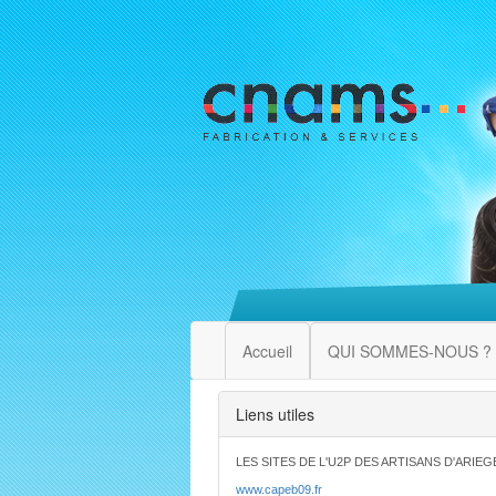
Accueil
QUI SOMMES-NOUS ?
Liens utiles
LES SITES DE L'U2P DES ARTISANS D'ARIEG
www.capeb09.fr