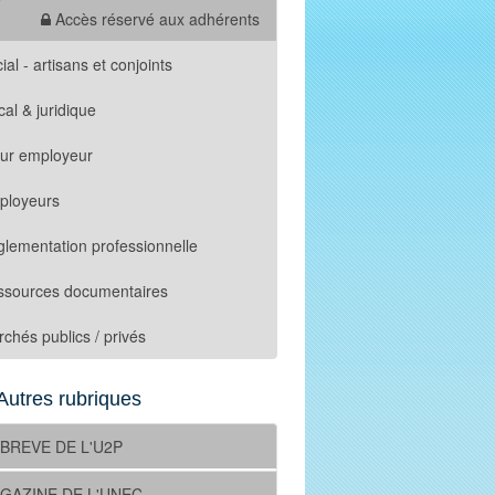
Accès réservé aux adhérents
ial - artisans et conjoints
cal & juridique
tur employeur
ployeurs
lementation professionnelle
ssources documentaires
chés publics / privés
Autres rubriques
 BREVE DE L'U2P
GAZINE DE L'UNEC