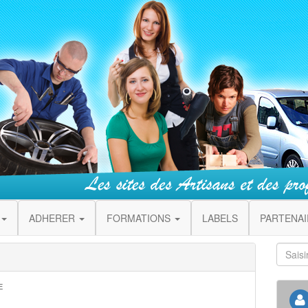
ADHERER
FORMATIONS
LABELS
PARTENA
E