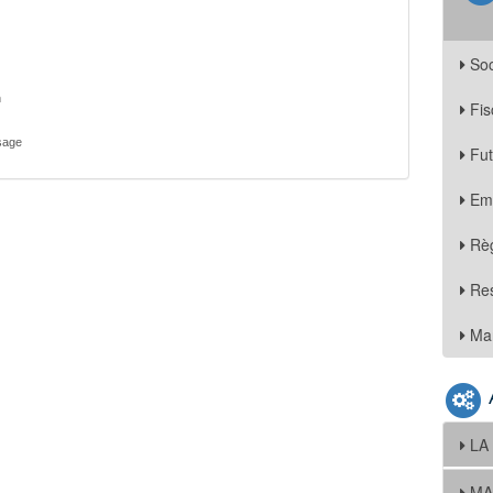
Soc
n
Fis
sage
Fu
Em
Règ
Re
Mar
LA
MA