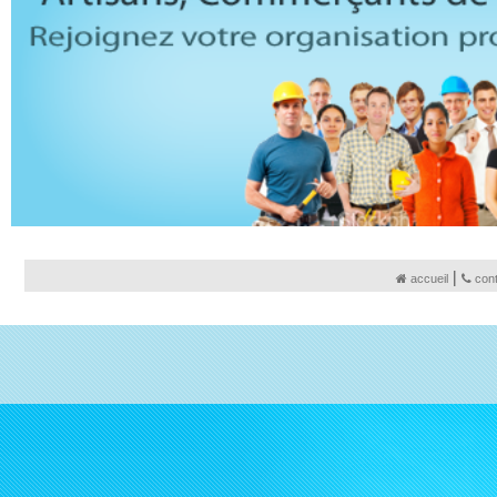
|
accueil
con