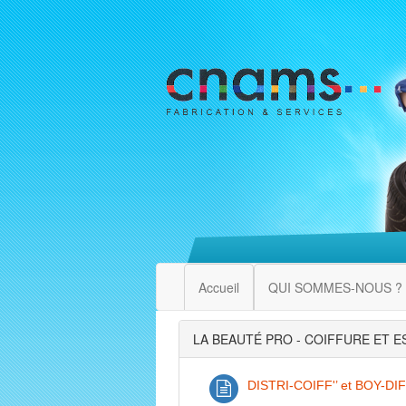
Accueil
QUI SOMMES-NOUS ?
LA BEAUTÉ PRO - COIFFURE ET 
DISTRI-COIFF'’ et BOY-DIFF