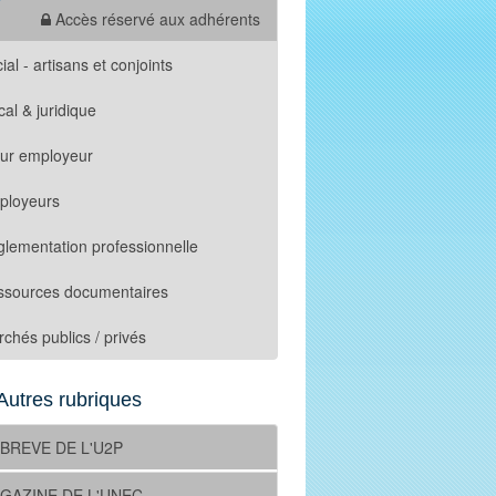
Accès réservé aux adhérents
ial - artisans et conjoints
cal & juridique
tur employeur
ployeurs
lementation professionnelle
ssources documentaires
chés publics / privés
Autres rubriques
 BREVE DE L'U2P
GAZINE DE L'UNEC