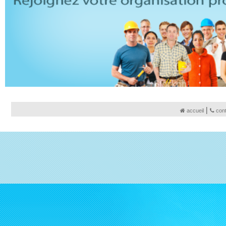
|
accueil
con