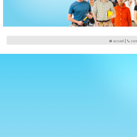
|
accueil
con