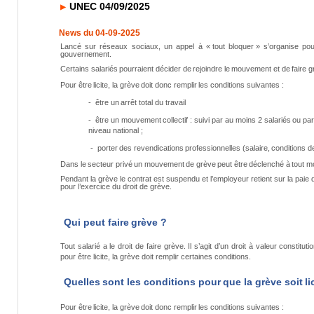
UNEC 04/09/2025
News du 04-09-2025
Lancé
sur
réseaux
sociaux,
un
appel
à
«
tout
bloquer »
s’organise
pou
gouvernement.
Certains
salariés
pourraient
décider
de
rejoindre
le
mouvement
et
de
faire
g
Pour
être
licite,
la
grève
doit
donc
remplir
les
conditions
suivantes
:
-
être
un
arrêt
total
du
travail
-
être
un
mouvement
collectif
: suivi
par au
moins
2
salariés
ou
pa
niveau national ;
-
porter
des
revendications
professionnelles
(salaire,
conditions
d
Dans
le
secteur
privé
un
mouvement
de
grève
peut
être
déclenché
à
tout
m
Pendant la grève le contrat est suspendu et l’employeur retient sur la paie 
pour l’exercice du droit de grève.
Qui
peut
faire
grève
?
Tout salarié a le droit de faire grève. Il s’agit d’un droit à valeur consti
pour être licite, la grève doit remplir certaines conditions.
Quelles
sont
les
conditions
pour
que
la
grève
soit
li
Pour
être
licite,
la
grève
doit
donc
remplir
les
conditions
suivantes
: