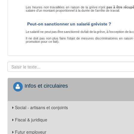
Les heures non travaillées en raison de la grève n’ont
pas à être récup
salaire d’un montant proportionnel à la durée de l’arrête de travail.
Peut-on
sanctionner
un
salarié
gréviste
?
Le
salarié
ne
peut
pas
être
sanctionné
du
fait
de
la
grève,
à
l’exception
de
la
c
Il
ne
doit pas
non
plus
faire
l’objet de
mesures
discriminatoires
en
raison
promotion pour ce fait).
Infos et circulaires
Social - artisans et conjoints
Fiscal & juridique
Futur employeur