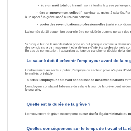
-
être
un
arrêt
total
du
travail
:
sont
interdits
la
grève
perlée
qui
c
-
être
un
mouvement
collectif
:
suivi
par
au
moins
2
salariés.
Par
à un appel à la grève lancé au niveau national ;
-
porter
des
revendications
professionnelles
(salaire,
conditio
La journée du 10 septembre peut-elle être considérée comme portant des r
Si l’unique but de la manifestation porte un but politique comme la démissi
des syndicats à ce mouvement et la défense d’intérêts professionnels comm
En
cas
de
contestation,
il
appartient
au
juge
de
trancher
et
décider
de
la
légi
Le
salarié
doit
il
prévenir
l’employeur
avant
de
faire
Contrairement au secteur public, l’employé du secteur privé
n’a pas d’ob
formalités préalable.
Toutefois
l’employeur
doit
avoir
connaissance
des
revendications
form
L’employeur constatant l’absence du salarié le jour de la grève peut lui 
le
souhaite.
Quelle
est
la
durée
de
la
grève
?
Le
mouvement
de
grève
ne
comporte
aucun
durée
légale
minimale
ou
m
Quelles
conséquences
sur
le
temps
de
travail
et
la
r