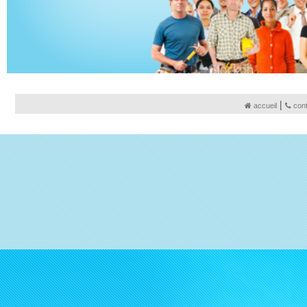
|
accueil
con